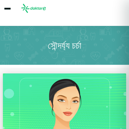
সৌন্দর্য্য চর্চা