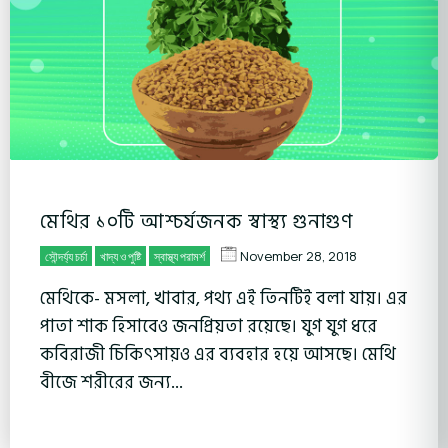
মেথির ১০টি আশ্চর্যজনক স্বাস্থ্য গুনাগুণ
November 28, 2018
সৌন্দর্য্য চর্চা
খাদ্য ও পুষ্টি
স্বাস্থ্য পরামর্শ
মেথিকে- মসলা, খাবার, পথ্য এই তিনটিই বলা যায়। এর
পাতা শাক হিসাবেও জনপ্রিয়তা রয়েছে। যুগ যুগ ধরে
কবিরাজী চিকিৎসায়ও এর ব্যবহার হয়ে আসছে। মেথি
বীজে শরীরের জন্য...