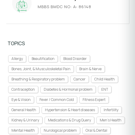
MBBS BMDC NO: A- 86148
TOPICS
Allergy
Beautification
Blood Disorder
Bones, Joint, & Musculoskeletal Pain
Brain & Nerve
Breathing & Respiratory problem
Cancer
Child Health
Contraception
Diabetes & Hormonal problem
ENT
Eye & Vision
Fever / Common Cold
Fitness Expert
General Health
Hypertension & Heart diseases
Infertility
Kidney & Urinary
Medications & Drug Query
Men's Health
Mental Health
Nurological problem
Oral & Dental