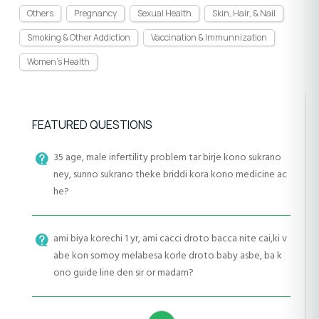
Others
Pregnancy
Sexual Health
Skin, Hair, & Nail
Smoking & Other Addiction
Vaccination & Immunnization
Women's Health
FEATURED QUESTIONS
35 age, male infertility problem tar birje kono sukrano
ney, sunno sukrano theke briddi kora kono medicine ac
he?
ami biya korechi 1 yr, ami cacci droto bacca nite cai,ki v
abe kon somoy melabesa korle droto baby asbe, ba k
ono guide line den sir or madam?