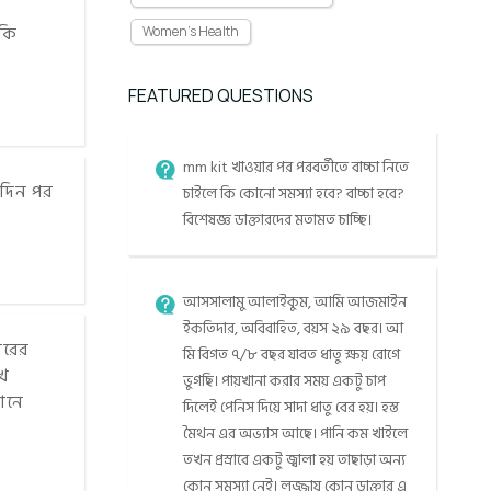
 কি
Women's Health
FEATURED QUESTIONS
mm kit খাওয়ার পর পরবর্তীতে বাচ্চা নিতে
তদিন পর
চাইলে কি কোনো সমস্যা হবে? বাচ্চা হবে?
বিশেষজ্ঞ ডাক্তারদের মতামত চাচ্ছি।
আসসালামু আলাইকুম, আমি আজমাইন
ইকতিদার, অবিবাহিত, বয়স ২৯ বছর। আ
ারের
মি বিগত ৭/৮ বছর যাবত ধাতু ক্ষয় রোগে
খে
ভুগছি। পায়খানা করার সময় একটু চাপ
ানে
দিলেই পেনিস দিয়ে সাদা ধাতু বের হয়। হস্ত
মৈথন এর অভ্যাস আছে। পানি কম খাইলে
তখন প্রস্রাবে একটু জ্বালা হয় তাছাড়া অন্য
কোন সমস্যা নেই। লজ্জায় কোন ডাক্তার এ