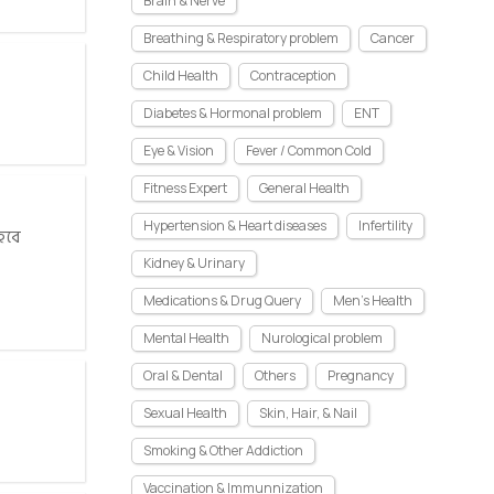
Brain & Nerve
Breathing & Respiratory problem
Cancer
Child Health
Contraception
Diabetes & Hormonal problem
ENT
Eye & Vision
Fever / Common Cold
Fitness Expert
General Health
Hypertension & Heart diseases
Infertility
হবে
Kidney & Urinary
Medications & Drug Query
Men's Health
Mental Health
Nurological problem
Oral & Dental
Others
Pregnancy
Sexual Health
Skin, Hair, & Nail
Smoking & Other Addiction
Vaccination & Immunnization