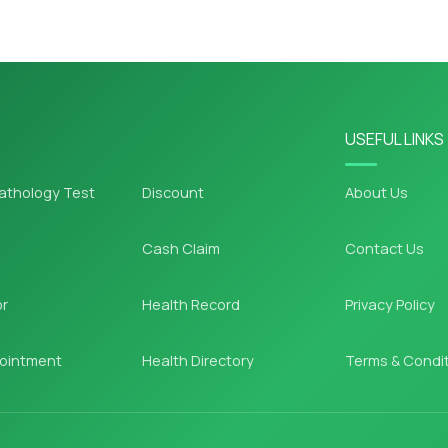
USEFUL LINKS
athology Test
Discount
About Us
Cash Claim
Contact Us
or
Health Record
Privacy Policy
ointment
Health Directory
Terms & Condi