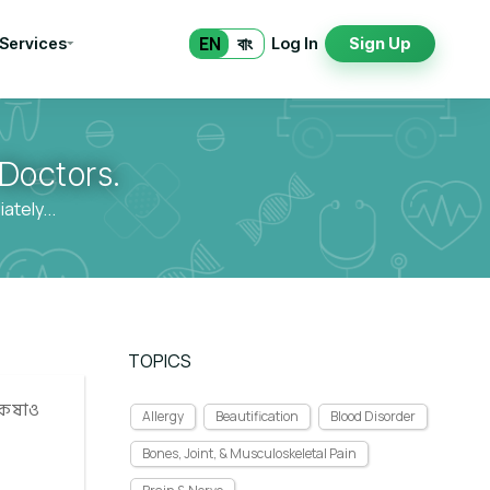
EN
বাং
 Services
Log In
Sign Up
Doctors.
tely...
TOPICS
 কষাও
Allergy
Beautification
Blood Disorder
Bones, Joint, & Musculoskeletal Pain