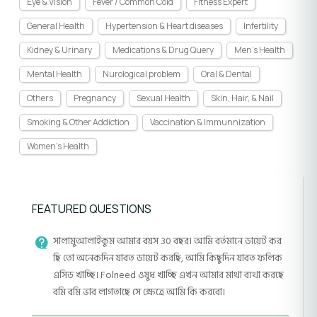
Eye & Vision
Fever / Common Cold
Fitness Expert
General Health
Hypertension & Heart diseases
Infertility
Kidney & Urinary
Medications & Drug Query
Men's Health
Mental Health
Nurological problem
Oral & Dental
Others
Pregnancy
Sexual Health
Skin, Hair, & Nail
Smoking & Other Addiction
Vaccination & Immunnization
Women's Health
FEATURED QUESTIONS
সালামুআলাইকুম আমার বয়স 30 বছর। আমি বর্তমানে ডায়েট কর
ছি তো অনেকদিন যাবত ডায়েট করছি, আমি কিছুদিন যাবত ফলিক
এসিড খাচ্ছি। Folneed ওষুধ খাচ্ছি এখন আমার মাথা ব্যথা করছে
বমি বমি ভাব লাগতাছে সে ক্ষেত্রে আমি কি করবো।