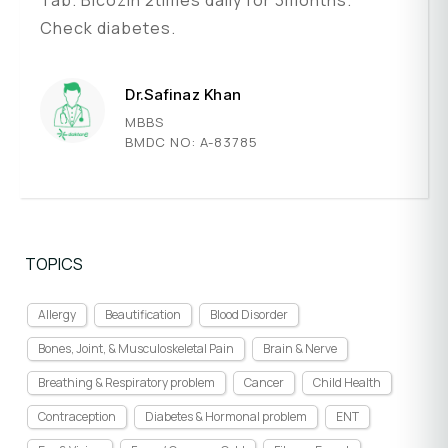
Tab. Bicozin 2times daily for 3months.
Check diabetes.
Dr.Safinaz Khan
MBBS
BMDC NO: A-83785
TOPICS
Allergy
Beautification
Blood Disorder
Bones, Joint, & Musculoskeletal Pain
Brain & Nerve
Breathing & Respiratory problem
Cancer
Child Health
Contraception
Diabetes & Hormonal problem
ENT