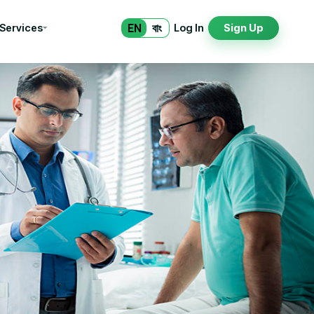
EN
বাং
 Services
Log In
Sign Up