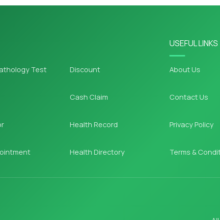
USEFUL LINKS
athology Test
Discount
About Us
Cash Claim
Contact Us
or
Health Record
Privacy Policy
ointment
Health Directory
Terms & Condi