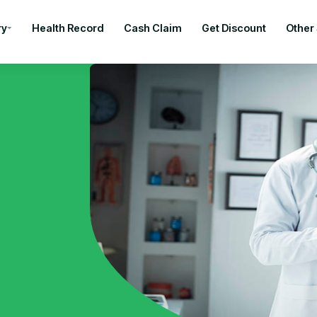
ry
Health Record
Cash Claim
Get Discount
Other