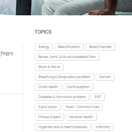
TOPICS
Allergy
Beautification
Blood Disorder
িল্লাহ
Bones, Joint, & Musculoskeletal Pain
Brain & Nerve
Breathing & Respiratory problem
Cancer
Child Health
Contraception
Diabetes & Hormonal problem
ENT
Eye & Vision
Fever / Common Cold
Fitness Expert
General Health
Hypertension & Heart diseases
Infertility