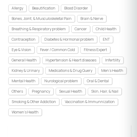
Allergy
Beautification
Blood Disorder
Bones, Joint, & Musculoskeletal Pain
Brain & Nerve
Breathing & Respiratory problem
Cancer
Child Health
Contraception
Diabetes & Hormonal problem
ENT
Eye & Vision
Fever / Common Cold
Fitness Expert
General Health
Hypertension & Heart diseases
Infertility
Kidney & Urinary
Medications & Drug Query
Men's Health
Mental Health
Nurological problem
Oral & Dental
Others
Pregnancy
Sexual Health
Skin, Hair, & Nail
Smoking & Other Addiction
Vaccination & Immunnization
Women's Health