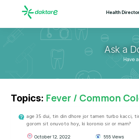
Health Directo
Ask a D
Have a
Fever / Common Col
Topics:
age 35 dui, tin din dhore jor tamen turbo kacci, t
gorom sit onuvoto hoy, ki koronio sir or mam?
October 12, 2022
555 Views