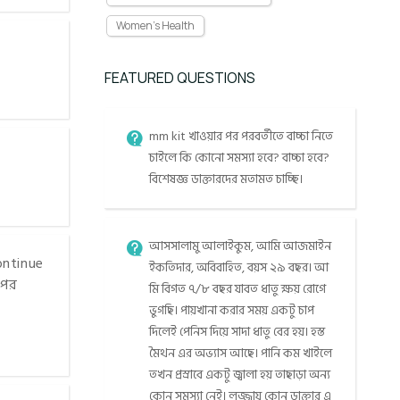
Women's Health
FEATURED QUESTIONS
mm kit খাওয়ার পর পরবর্তীতে বাচ্চা নিতে
চাইলে কি কোনো সমস্যা হবে? বাচ্চা হবে?
বিশেষজ্ঞ ডাক্তারদের মতামত চাচ্ছি।
আসসালামু আলাইকুম, আমি আজমাইন
ontinue
ইকতিদার, অবিবাহিত, বয়স ২৯ বছর। আ
 পর
মি বিগত ৭/৮ বছর যাবত ধাতু ক্ষয় রোগে
ভুগছি। পায়খানা করার সময় একটু চাপ
দিলেই পেনিস দিয়ে সাদা ধাতু বের হয়। হস্ত
মৈথন এর অভ্যাস আছে। পানি কম খাইলে
তখন প্রস্রাবে একটু জ্বালা হয় তাছাড়া অন্য
কোন সমস্যা নেই। লজ্জায় কোন ডাক্তার এ