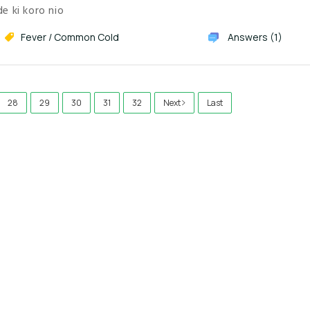
e ki koro nio
Fever / Common Cold
Answers (1)
28
29
30
31
32
Next
Last