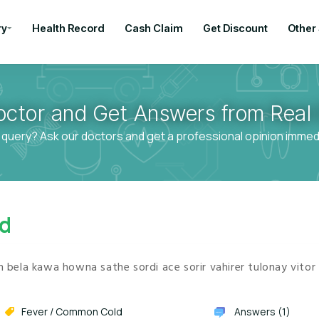
ry
Health Record
Cash Claim
Get Discount
Other
octor and Get Answers from Real 
 query? Ask our doctors and get a professional opinion immedia
d
in bela kawa howna sathe sordi ace sorir vahirer tulonay vitor
Fever / Common Cold
Answers (1)