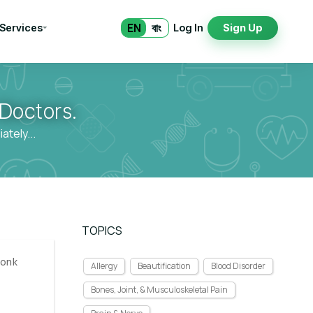
EN
বাং
 Services
Log In
Sign Up
Doctors.
tely...
TOPICS
 onk
Allergy
Beautification
Blood Disorder
Bones, Joint, & Musculoskeletal Pain