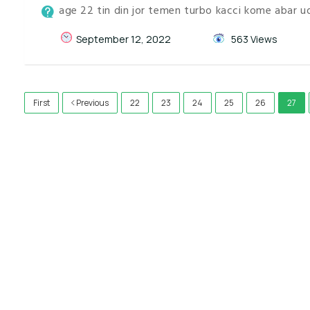
age 22 tin din jor temen turbo kacci kome abar ud
September 12, 2022
563 Views
First
Previous
22
23
24
25
26
27