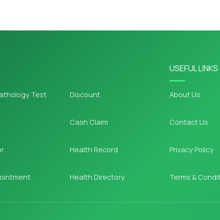
USEFUL LINKS
athology Test
Discount
About Us
Cash Claim
Contact Us
or
Health Record
Privacy Policy
ointment
Health Directory
Terms & Condi