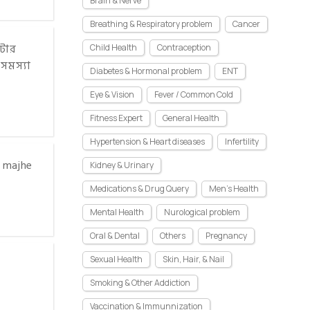
Brain & Nerve
Breathing & Respiratory problem
Cancer
২টার
Child Health
Contraception
সমস্যা
Diabetes & Hormonal problem
ENT
Eye & Vision
Fever / Common Cold
Fitness Expert
General Health
Hypertension & Heart diseases
Infertility
a majhe
Kidney & Urinary
Medications & Drug Query
Men's Health
Mental Health
Nurological problem
Oral & Dental
Others
Pregnancy
Sexual Health
Skin, Hair, & Nail
Smoking & Other Addiction
Vaccination & Immunnization