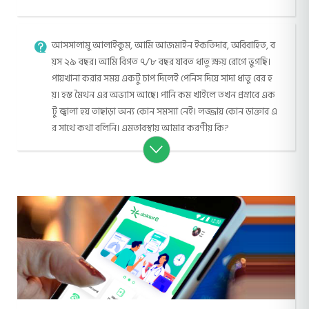
আসসালামু আলাইকুম, আমি আজমাইন ইকতিদার, অবিবাহিত, ব
য়স ২৯ বছর। আমি বিগত ৭/৮ বছর যাবত ধাতু ক্ষয় রোগে ভুগছি।
পায়খানা করার সময় একটু চাপ দিলেই পেনিস দিয়ে সাদা ধাতু বের হ
য়। হস্ত মৈথন এর অভ্যাস আছে। পানি কম খাইলে তখন প্রস্রাবে এক
টু জ্বালা হয় তাছাড়া অন্য কোন সমস্যা নেই। লজ্জায় কোন ডাক্তার এ
র সাথে কথা বলিনি। এমতাবস্থায় আমার করণীয় কি?