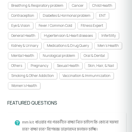
Breathing & Respiratory problem
Cancer
Child Health
Contraception
Diabetes & Hormonal problem
ENT
Eye & Vision
Fever / Common Cold
Fitness Expert
General Health
Hypertension & Heart diseases
Infertility
Kidney & Urinary
Medications & Drug Query
Men's Health
Mental Health
Nurological problem
Oral & Dental
Others
Pregnancy
Sexual Health
Skin, Hair, & Nail
Smoking & Other Addiction
Vaccination & Immunnization
Women's Health
FEATURED QUESTIONS
mm kit খাওয়ার পর পরবর্তীতে বাচ্চা নিতে চাইলে কি কোনো সমস্যা
হবে? বাচ্চা হবে? বিশেষজ্ঞ ডাক্তারদের মতামত চাচ্ছি।