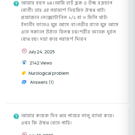
আমার বয়স ৬৪।আমি হার্ট ব্লক ও উচ্চ রক্তচাপ
রোগী। ডাঃ এর পরামর্শে নিয়মিত ঔষধ খাই।
প্রয়োজনে লেক্সোটানিল ১/২ বা ৩ মিলি খাই।
ইদানীং তাতেও ঘুম আসে না।গভীর রাতে ঘুম আসে
এতে সকালে উঠতে বিলম্ব হয়।শরীর অনেক দুর্বল
বোধ হয়। দয়া করে পরামর্শ দিবেন
July 24, 2025
2142 Views
Nurological problem
Answers (1)
আমার কয়েক দিন ধরে পায়ের তালু ব্যাথা করে।
এখন কি ঔষধ খেতে পারি।