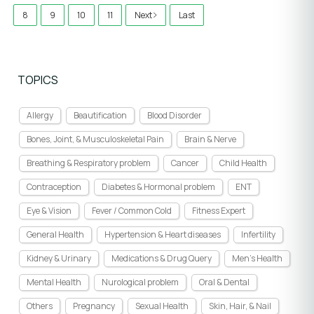
8
9
10
11
Next
Last
TOPICS
Allergy
Beautification
Blood Disorder
Bones, Joint, & Musculoskeletal Pain
Brain & Nerve
Breathing & Respiratory problem
Cancer
Child Health
Contraception
Diabetes & Hormonal problem
ENT
Eye & Vision
Fever / Common Cold
Fitness Expert
General Health
Hypertension & Heart diseases
Infertility
Kidney & Urinary
Medications & Drug Query
Men's Health
Mental Health
Nurological problem
Oral & Dental
Others
Pregnancy
Sexual Health
Skin, Hair, & Nail