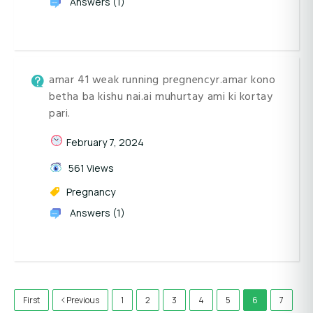
Answers (1)
amar 41 weak running pregnencyr.amar kono
betha ba kishu nai.ai muhurtay ami ki kortay
pari.
February 7, 2024
561 Views
Pregnancy
Answers (1)
First
Previous
1
2
3
4
5
6
7