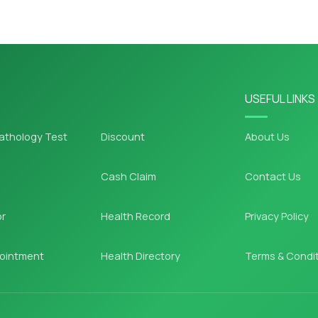
USEFUL LINKS
athology Test
Discount
About Us
Cash Claim
Contact Us
or
Health Record
Privacy Policy
ointment
Health Directory
Terms & Condi