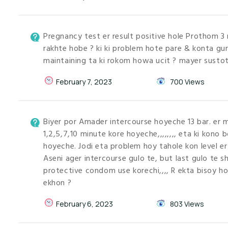
Pregnancy test er result positive hole Prothom 3 
rakhte hobe ? ki ki problem hote pare & konta gu
maintaining ta ki rokom howa ucit ? mayer sustot
February 7, 2023
700 Views
Biyer por Amader intercourse hoyeche 13 bar. er 
1,2,5,7,10 minute kore hoyeche,,,,,,,, eta ki kono
hoyeche. Jodi eta problem hoy tahole kon level er
Aseni ager intercourse gulo te, but last gulo te s
protective condom use korechi,,,, R ekta bisoy h
ekhon ?
February 6, 2023
803 Views