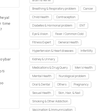
Brain & Nerve
Breathing & Respiratory problem
Cancer
kheyal
Child Health
Contraception
r time
Diabetes & Hormonal problem
ENT
 ?
Eye & Vision
Fever / Common Cold
Fitness Expert
General Health
Hypertension & Heart diseases
Infertility
koybar
Kidney & Urinary
Medications & Drug Query
Men's Health
pti
Mental Health
Nurological problem
bo
Oral & Dental
Others
Pregnancy
Sexual Health
Skin, Hair, & Nail
Smoking & Other Addiction
Vaccination & Immunnization