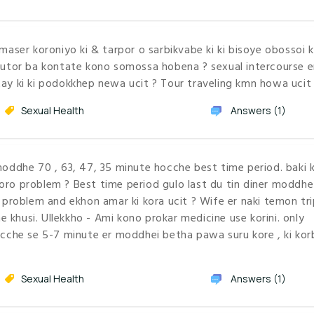
maser koroniyo ki & tarpor o sarbikvabe ki ki bisoye obossoi 
rutor ba kontate kono somossa hobena ? sexual intercourse e
ay ki ki podokkhep newa ucit ? Tour traveling kmn howa ucit
Sexual Health
Answers (1)
moddhe 70 , 63, 47, 35 minute hocche best time period. baki 
 boro problem ? Best time period gulo last du tin diner moddhe
 problem and ekhon amar ki kora ucit ? Wife er naki temon tri
he khusi. Ullekkho - Ami kono prokar medicine use korini. only
ocche se 5-7 minute er moddhei betha pawa suru kore , ki kor
Sexual Health
Answers (1)