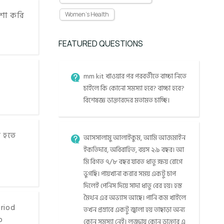
আশা করি
Women's Health
FEATURED QUESTIONS
mm kit খাওয়ার পর পরবর্তীতে বাচ্চা নিতে
চাইলে কি কোনো সমস্যা হবে? বাচ্চা হবে?
বিশেষজ্ঞ ডাক্তারদের মতামত চাচ্ছি।
 হতে
আসসালামু আলাইকুম, আমি আজমাইন
ইকতিদার, অবিবাহিত, বয়স ২৯ বছর। আ
মি বিগত ৭/৮ বছর যাবত ধাতু ক্ষয় রোগে
ভুগছি। পায়খানা করার সময় একটু চাপ
দিলেই পেনিস দিয়ে সাদা ধাতু বের হয়। হস্ত
মৈথন এর অভ্যাস আছে। পানি কম খাইলে
eriod
তখন প্রস্রাবে একটু জ্বালা হয় তাছাড়া অন্য
o
কোন সমস্যা নেই। লজ্জায় কোন ডাক্তার এ