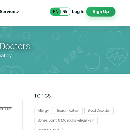
EN
বাং
 Services
Log In
Sign Up
Doctors.
tely...
TOPICS
্রাবের
Allergy
Beautification
Blood Disorder
Bones, Joint, & Musculoskeletal Pain